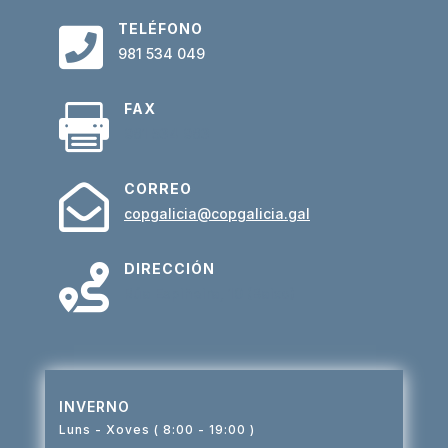
TELÉFONO

981 534 049
FAX

981 534 983
CORREO

copgalicia@copgalicia.gal
DIRECCIÓN

Rúa Espiñeira, 10 (Baixo)
INVERNO
Luns - Xoves ( 8:00 - 19:00 )