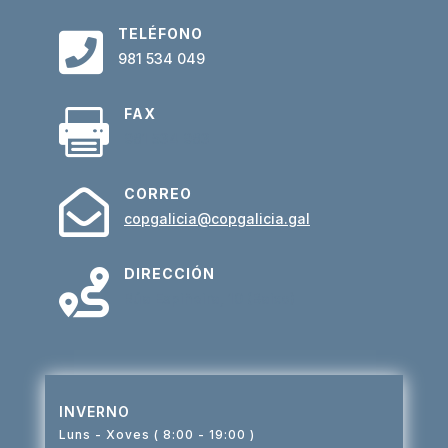
TELÉFONO

981 534 049
FAX

981 534 983
CORREO

copgalicia@copgalicia.gal
DIRECCIÓN

Rúa Espiñeira, 10 (Baixo)
INVERNO
Luns - Xoves ( 8:00 - 19:00 )