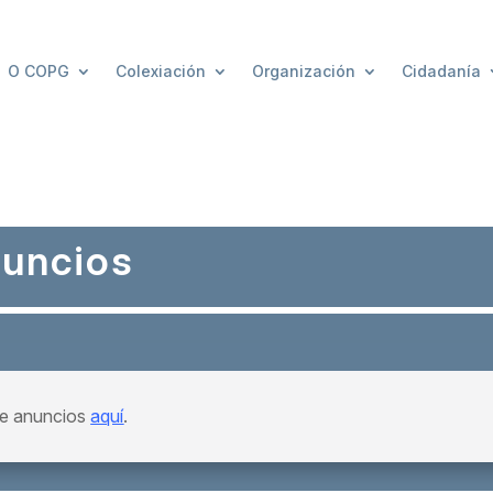
O COPG
Colexiación
Organización
Cidadanía
nuncios
de anuncios
aquí
.