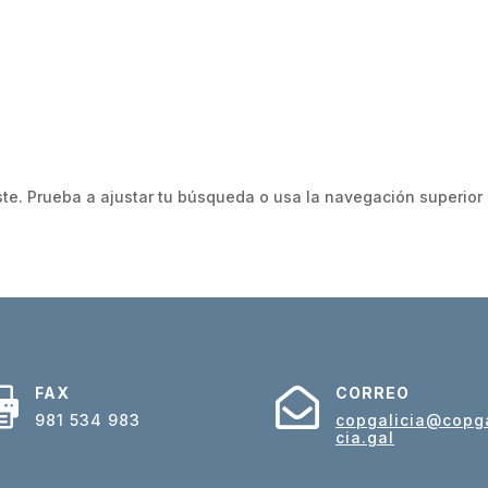
te. Prueba a ajustar tu búsqueda o usa la navegación superior p
FAX
CORREO


981 534 983
copgalicia@copga
cia.gal