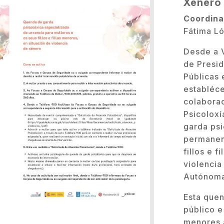
Xénero
Coordina
Fátima L
Desde a V
de Presid
Públicas 
establéc
colaborac
Psicoloxí
garda psi
permanent
fillos e 
violenci
Autónoma
Esta quen
público e
menores a