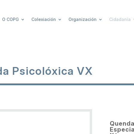
O COPG
Colexiación
Organización
Cidadanía
a Psicolóxica VX
Quenda
Especia