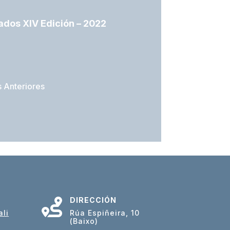
dos XIV Edición – 2022
s Anteriores
DIRECCIÓN

li
Rúa Espiñeira, 10
(Baixo)