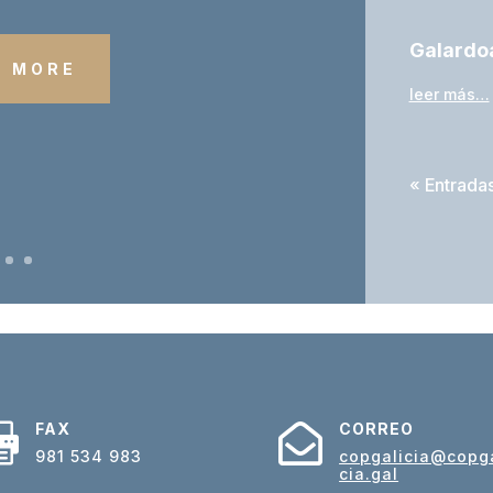
Galardoa
D MORE
leer más…
« Entrada
FAX
CORREO


981 534 983
copgalicia@copga
cia.gal