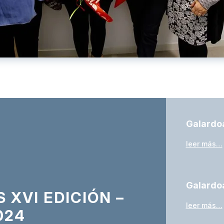
Galardoa
leer más…
Galardo
XVI EDICIÓN –
leer más…
024