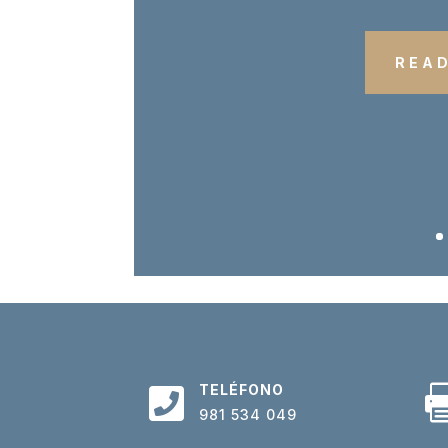
REA
TELÉFONO

981 534 049