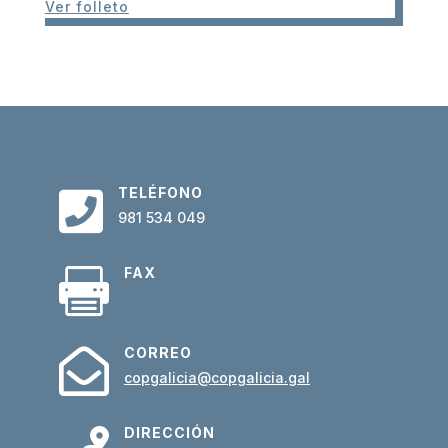
Ver folleto
TELÉFONO

981 534 049
FAX

981 534 983
CORREO

copgalicia@copgalicia.gal
DIRECCIÓN