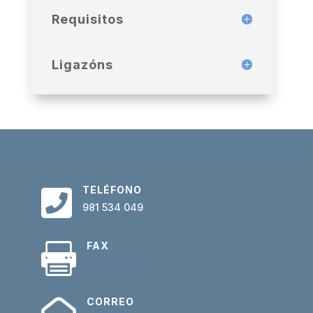
Requisitos
Ligazóns
TELÉFONO

981 534 049
FAX

981 534 983
CORREO