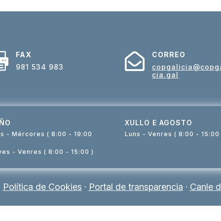
FAX
CORREO


981 534 983
copgalicia@copga
cia.gal
ÑO
XULLO E AGOSTO
s - Mércores ( 8:00 - 19:00
Luns - Venres ( 8:00 - 15:00 
es - Venres ( 8:00 - 15:00 )
·
Política de Cookies
·
Portal de transparencia
·
Canle d